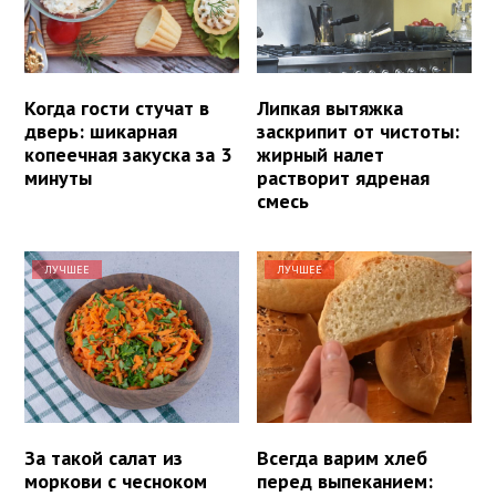
Когда гости стучат в
Липкая вытяжка
дверь: шикарная
заскрипит от чистоты:
копеечная закуска за 3
жирный налет
минуты
растворит ядреная
смесь
ЛУЧШЕЕ
ЛУЧШЕЕ
За такой салат из
Всегда варим хлеб
моркови с чесноком
перед выпеканием: