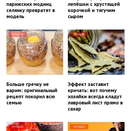
парижских модниц
лепёшки с хрустящей
селянку превратят в
корочкой и тягучим
модель
сыром
ЛУЧШЕЕ
ЛУЧШЕЕ
Больше гречку не
Эффект заставит
варим: оригинальный
кричать: вот почему
рецепт покорил всю
хозяйки всегда кладут
семью
лавровый лист прямо в
сахар
ЛУЧШЕЕ
ЛУЧШЕЕ