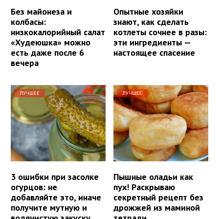
Без майонеза и
Опытные хозяйки
колбасы:
знают, как сделать
низкокалорийный салат
котлеты сочнее в разы:
«Худеюшка» можно
эти ингредиенты —
есть даже после 6
настоящее спасение
вечера
ЛУЧШЕЕ
ЛУЧШЕЕ
3 ошибки при засолке
Пышные оладьи как
огурцов: не
пух! Раскрываю
добавляйте это, иначе
секретный рецепт без
получите мутную и
дрожжей из маминой
водянистую закуску
тетради