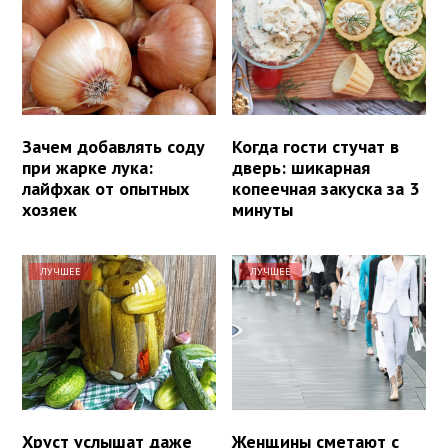
Зачем добавлять соду
Когда гости стучат в
при жарке лука:
дверь: шикарная
лайфхак от опытных
копеечная закуска за 3
хозяек
минуты
ЛУЧШЕЕ
ЛУЧШЕЕ
Хруст услышат даже
Женщины сметают с