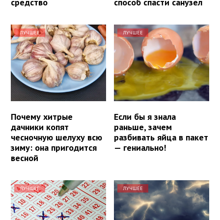
средство
способ спасти санузел
ЛУЧШЕЕ
ЛУЧШЕЕ
Почему хитрые
Если бы я знала
дачники копят
раньше, зачем
чесночную шелуху всю
разбивать яйца в пакет
зиму: она пригодится
— гениально!
весной
ЛУЧШЕЕ
ЛУЧШЕЕ