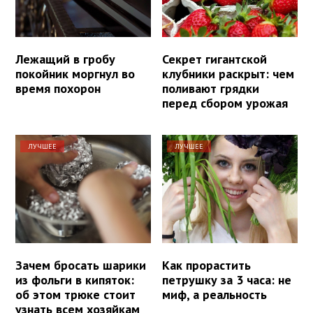
Лежащий в гробу
Секрет гигантской
покойник моргнул во
клубники раскрыт: чем
время похорон
поливают грядки
перед сбором урожая
ЛУЧШЕЕ
ЛУЧШЕЕ
Зачем бросать шарики
Как прорастить
из фольги в кипяток:
петрушку за 3 часа: не
об этом трюке стоит
миф, а реальность
узнать всем хозяйкам