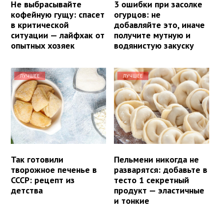
Не выбрасывайте
3 ошибки при засолке
кофейную гущу: спасет
огурцов: не
в критической
добавляйте это, иначе
ситуации — лайфхак от
получите мутную и
опытных хозяек
водянистую закуску
ЛУЧШЕЕ
ЛУЧШЕЕ
Так готовили
Пельмени никогда не
творожное печенье в
разварятся: добавьте в
СССР: рецепт из
тесто 1 секретный
детства
продукт — эластичные
и тонкие