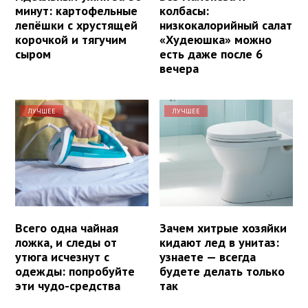
минут: картофельные
колбасы:
лепёшки с хрустящей
низкокалорийный салат
корочкой и тягучим
«Худеюшка» можно
сыром
есть даже после 6
вечера
ЛУЧШЕЕ
ЛУЧШЕЕ
Всего одна чайная
Зачем хитрые хозяйки
ложка, и следы от
кидают лед в унитаз:
утюга исчезнут с
узнаете — всегда
одежды: попробуйте
будете делать только
эти чудо-средства
так