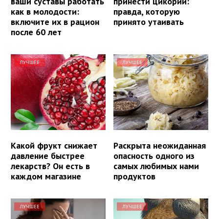
ваши суставы работать
принести цикорий:
как в молодости:
правда, которую
включите их в рацион
принято утаивать
после 60 лет
ЛУЧШЕЕ
ЛУЧШЕЕ
Какой фрукт снижает
Раскрыта неожиданная
давление быстрее
опасность одного из
лекарств? Он есть в
самых любимых нами
каждом магазине
продуктов
ЛУЧШЕЕ
ЛУЧШЕЕ