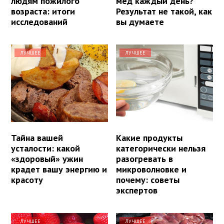
людям пожилого
мед каждый день?
возраста: итоги
Результат не такой, как
исследований
вы думаете
ЛУЧШЕЕ
ЛУЧШЕЕ
Тайна вашей
Какие продукты
усталости: какой
категорически нельзя
«здоровый» ужин
разогревать в
крадет вашу энергию и
микроволновке и
красоту
почему: советы
экспертов
ЛУЧШЕЕ
ЛУЧШЕЕ