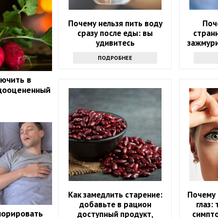
Почему нельзя пить воду
Поч
сразу после еды: вы
странн
удивитесь
зажмури
стоит о
ПОДРОБНЕЕ
ючить в
едооцененный
Как замедлить старение:
Почему 
добавьте в рацион
глаз:
норировать
доступный продукт,
симпт