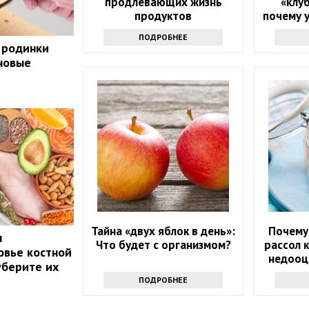
продлевающих жизнь
«клу
продуктов
почему 
людей
ПОДРОБНЕЕ
налег
 родинки
 новые
Тайна «двух яблок в день»:
Почему
ы
Что будет с организмом?
рассол 
овье костной
недооц
уберите их
ПОДРОБНЕЕ