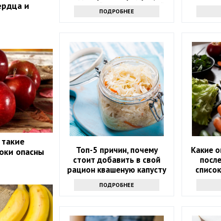
ердца и
который есть на каждой
з
ПОДРОБНЕЕ
кухне
 такие
Топ-5 причин, почему
Какие о
локи опасны
стоит добавить в свой
после
рацион квашеную капусту
списо
ПОДРОБНЕЕ