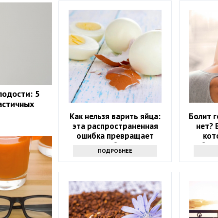
лодости: 5
астичных
Как нельзя варить яйца:
Болит г
эта распространенная
нет? 
ошибка превращает
кот
полезное блюдо в яд
избави
ПОДРОБНЕЕ