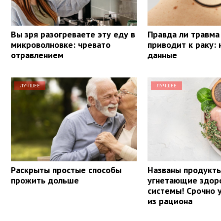
Вы зря разогреваете эту еду в
Правда ли травма
микроволновке: чревато
приводит к раку:
отравлением
данные
ЛУЧШЕЕ
ЛУЧШЕЕ
Раскрыты простые способы
Названы продукт
прожить дольше
угнетающие здор
системы! Срочно 
из рациона