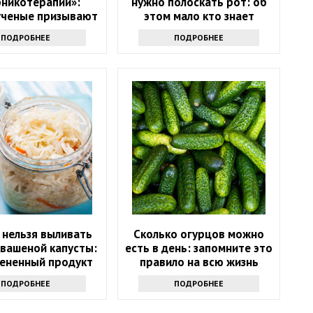
бникотерапии»:
нужно полоскать рот: об
ученые призывают
этом мало кто знает
 в возрасте 50+
ПОДРОБНЕЕ
ПОДРОБНЕЕ
ать на эту ягоду
 нельзя выливать
Сколько огурцов можно
квашеной капусты:
есть в день: запомните это
ененный продукт
правило на всю жизнь
ПОДРОБНЕЕ
ПОДРОБНЕЕ