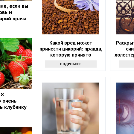
ие, если вы
овь и
арий врача
Какой вред может
Раскры
принести цикорий: правда,
сни
которую принято
холесте
утаивать
ПОДРОБНЕЕ
 8
о очень
ть клубнику