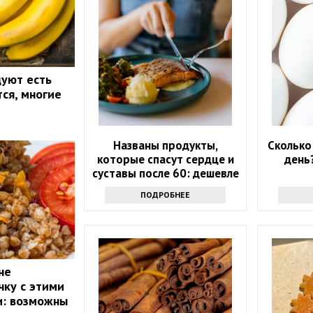
уют есть
тся, многие
Названы продукты,
Сколько
которые спасут сердце и
день
суставы после 60: дешевле
лекарств
ПОДРОБНЕЕ
не
чку с этими
и: возможны